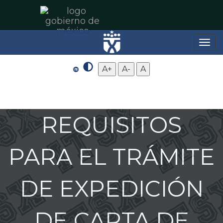
Toggle
naviga
A+
A-
A
REQUISITOS
PARA EL TRÁMITE
DE EXPEDICIÓN
DE CARTA DE