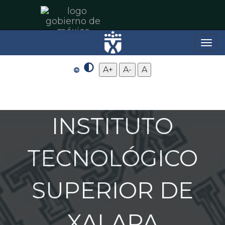
Toggle
naviga
A+
A-
A
INSTITUTO
TECNOLÓGICO
SUPERIOR DE
XALAPA