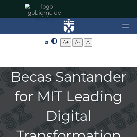
Toggle
naviga
A+
A-
A
Becas Santander
for MIT Leading
Digital
Transformation