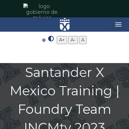
Toggle
naviga
A+
A-
A
Santander X
Mexico Training |
Foundry Team
INCMty 2023